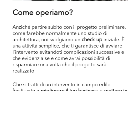
Come operiamo?
Anziché partire subito con il progetto preliminare,
come farebbe normalmente uno studio di
architettura, noi svolgiamo un
check-up
iniziale. È
una attività semplice, che ti garantisce di avviare
l’intervento evitandoti complicazioni successive e
che evidenzia se e come avrai possibilità di
risparmiare una volta che il progetto sarà
realizzato.
Che si tratti di un intervento in campo edile
finalizzato a
migliorare il tuo business
, a
mettere in
sicurezza
la tua casa o a rendere
più performante
la tua attività, il
miglior investimento
che puoi fare
oggi è senz’altro analizzare fin da subito tutti i
bonus
a disposizione per stabilire la soluzione
perfetta per il tuo caso.
Gli
interventi detraibili
sono ad esempio: